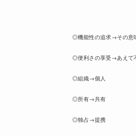
◎機能性の追求→その意
◎便利さの享受→あえて
◎組織→個人
◎所有→共有
◎独占→提携