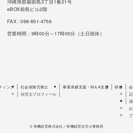
沖縄県那覇前島3丁目1番21号
eBOX前島ビル2階
FAX : 098-851-4756
営業時間：9時00分～17時00分（土日祝休）
ティング
社会保険労務士
事業承継支援・M＆A支援
研修
会
社労士プロフィール
お
プ
©
有機経営株式会社／有機経営社労士事務所