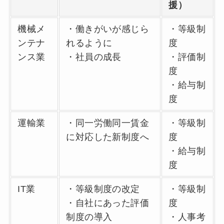
援）
機械メ
・働きがいが感じら
・等級制
ンテナ
れるように
度
ンス業
・社員の成長
・評価制
度
・給与制
度
運輸業
・同一労働同一賃金
・等級制
に対応した新制度へ
度
・給与制
度
IT業
・等級制度の改定
・等級制
・自社にあった評価
度
制度の導入
・人事考