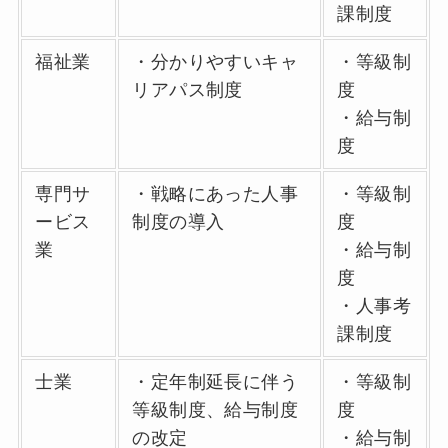
課制度
福祉業
・分かりやすいキャ
・等級制
リアパス制度
度
・給与制
度
専門サ
・戦略にあった人事
・等級制
ービス
制度の導入
度
業
・給与制
度
・人事考
課制度
士業
・定年制延長に伴う
・等級制
等級制度、給与制度
度
の改定
・給与制