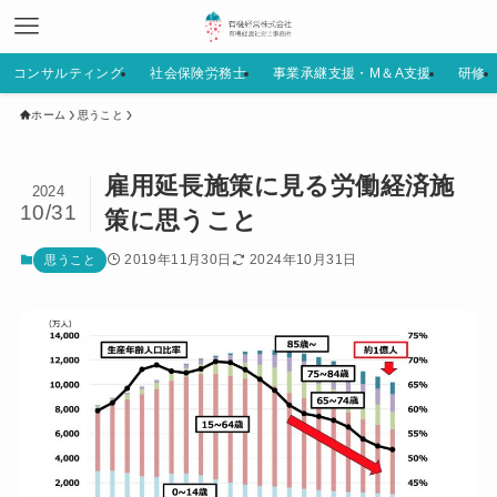
コンサルティング
社会保険労務士
事業承継支援・M＆A支援
研修
ホーム
思うこと
雇用延長施策に見る労働経済施
2024
10/31
策に思うこと
2019年11月30日
2024年10月31日
思うこと