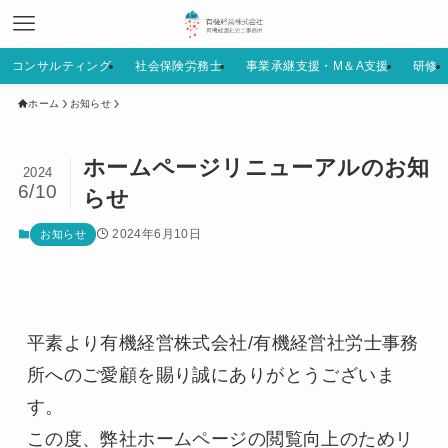
コンサルティング
社会保険労務士
事業承継支援・M＆A支援
研修
ホーム
お知らせ
ホームページリニューアルのお知
2024
6/10
らせ
2024年6月10日
お知らせ
平素より有機経営株式会社/有機経営社労士事務
所へのご愛顧を賜り誠にありがとうございま
す。

この度、弊社ホームページの閲覧向上のためリ